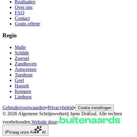
Realisaties
Over ons
FAQ
Contact
Gratis offerte
Regio
Malle
Schilde
Zoersel
Zandhoven
Antwerpen
Turnhout
Geel
Hasselt
Kempen
Limburg
Gebruiksvoorwaarden
•
Privacybeleid
•
Cookie instellingen
©
2026
Algemene Schrijnwerkerij Jarne Dolézal
. Alle rechten
voorbehouden.
Website door
Vraag onze AI
AI