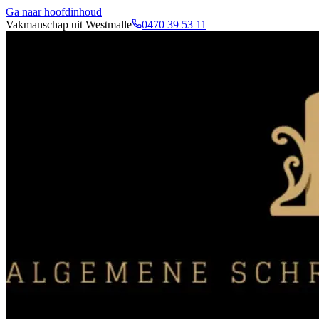
Ga naar hoofdinhoud
Vakmanschap uit Westmalle
0470 39 53 11